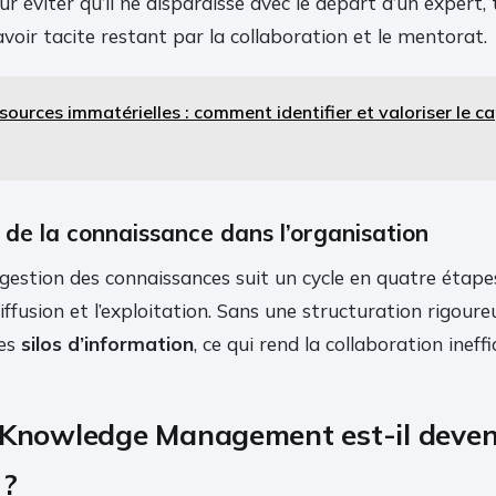
ur éviter qu’il ne disparaisse avec le départ d’un expert, 
savoir tacite restant par la collaboration et le mentorat.
sources immatérielles : comment identifier et valoriser le cap
e de la connaissance dans l’organisation
stion des connaissances suit un cycle en quatre étapes :
diffusion et l’exploitation. Sans une structuration rigoureu
des
silos d’information
, ce qui rend la collaboration ineffi
 Knowledge Management est-il deven
 ?