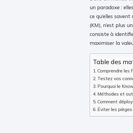
un paradoxe : elle
ce qu’elles savent
(KM), n’est plus u
consiste à identif
maximiser la valeur 
Table des ma
Comprendre les f
Testez vos conn
Pourquoi le Know
Méthodes et outil
Comment déploye
Éviter les pièg