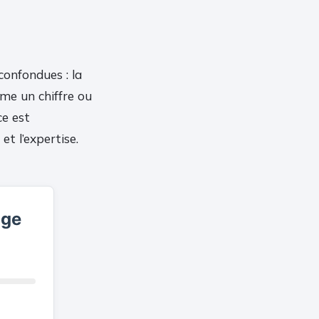
 confondues : la
mme un chiffre ou
ce est
et l’expertise.
dge