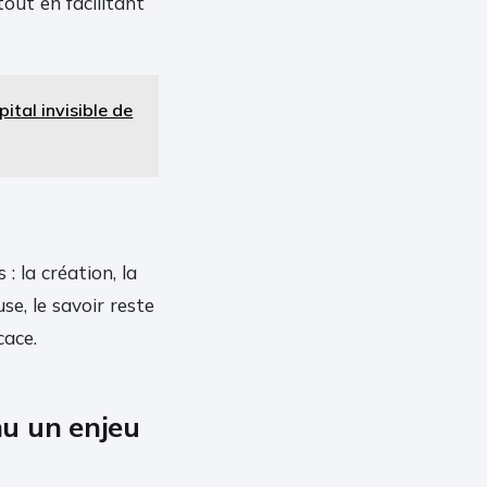
tout en facilitant
ital invisible de
 la création, la
se, le savoir reste
cace.
u un enjeu