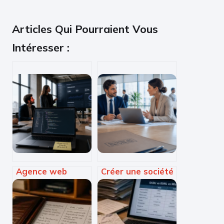
Articles Qui Pourraient Vous
Intéresser :
Agence web
Créer une société
React : 3 leviers
de service : 3
pour transformer
étapes clés et
votre interface en
choix du statut
moteur de
juridique