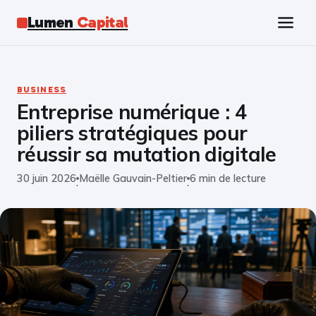
Lumen
Capital
Tech
BUSINESS
Entreprise numérique : 4
Business
piliers stratégiques pour
Finance
réussir sa mutation digitale
30 juin 2026
Maëlle Gauvain-Peltier
6 min de lecture
Marketing
·
·
Éducation
Emploi