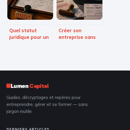
croissance
stratégique
Quel statut
Créer son
juridique pour un
entreprise sans
freelance ? 4
argent : 3 leviers
options pour bien
pour démarrer
choisir
avec 1 euro de
capital
Lumen
Capital
Guides, décryptages et repères pour
entreprendre, gérer et se former — sans
jargon inutile.
DERNIERS ARTICLES