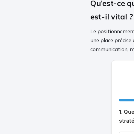
Qu’est-ce q
est-il vital ?
Le positionnement
une place précise 
communication, mai
1. Qu
strat