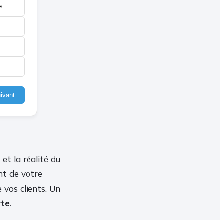
e
ivant
et la réalité du
nt de votre
e vos clients. Un
rte
.