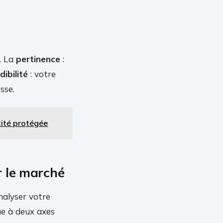
. La
pertinence
:
dibilité
: votre
sse.
tité protégée
r le marché
nalyser votre
ue à deux axes