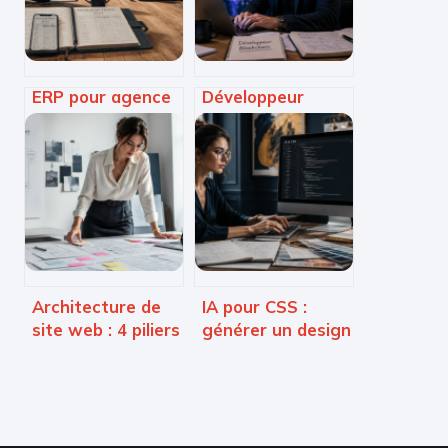
ERP pour agence
Développeur
de communication
blockchain : 520 €
: 5 leviers pour
de TJM moyen et
sécuriser vos
3 langages
marges et
indispensables
booster la
pour réussir
créativité
Architecture de
IA pour CSS :
site web : 4 piliers
générer un design
pour une
web moderne
structure SEO et
sans écrire une
UX performante
ligne de code