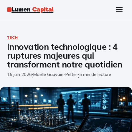
Lumen
Capital
Tech
TECH
Innovation technologique : 4
Business
ruptures majeures qui
Finance
transforment notre quotidien
15 juin 2026
Maëlle Gauvain-Peltier
5 min de lecture
Marketing
·
·
Éducation
Emploi