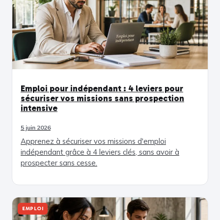
Emploi pour indépendant : 4 leviers pour
sécuriser vos missions sans prospection
intensive
5 juin 2026
Apprenez à sécuriser vos missions d'emploi
indépendant grâce à 4 leviers clés, sans avoir à
prospecter sans cesse.
EMPLOI