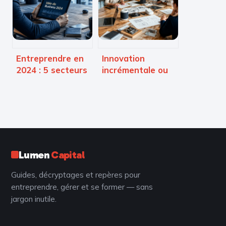
Mobile First ?
Entreprendre en
Innovation
2024 : 5 secteurs
incrémentale ou
rentables et la
de rupture : 12
méthode pour
exemples
valider votre
concrets pour
projet sans risque
transformer votre
stratégie
Lumen
Capital
Guides, décryptages et repères pour
entreprendre, gérer et se former — sans
jargon inutile.