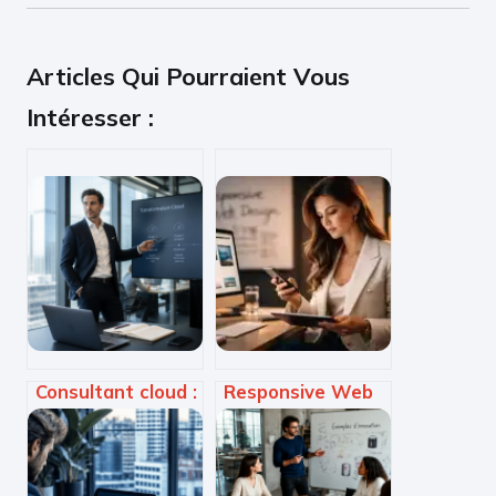
Articles Qui Pourraient Vous
Intéresser :
Consultant cloud :
Responsive Web
comment réussir
Design : comment
votre migration
maîtriser la grille
sans exploser
fluide, les media
votre budget ?
queries et le