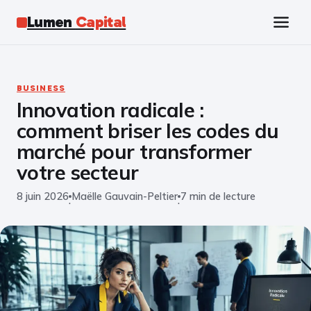
Lumen
Capital
Tech
BUSINESS
Innovation radicale :
Business
comment briser les codes du
Finance
marché pour transformer
votre secteur
Marketing
8 juin 2026
Maëlle Gauvain-Peltier
7 min de lecture
·
·
Éducation
Emploi