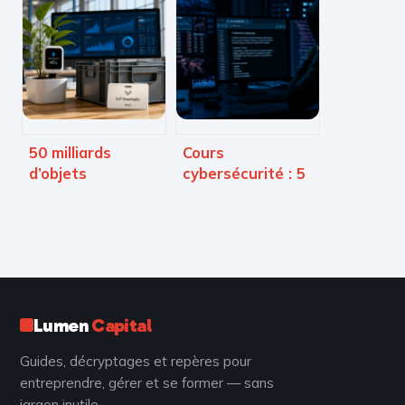
Ora Vendis :
4 critères pour
certification
distinguer la vraie
RNCP, flexibilité
valeur
totale et
mentorat hybride
50 milliards
Cours
d’objets
cybersécurité : 5
connectés :
modules
comment l’IoT
indispensables
transforme
pour devenir
l’industrie, la
analyste SOC
santé et la ville
Lumen
Capital
Guides, décryptages et repères pour
entreprendre, gérer et se former — sans
jargon inutile.