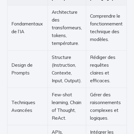
Architecture
Comprendre le
des
Fondamentaux
fonctionnement
transformeurs,
de l’IA
technique des
tokens,
modèles.
température.
Structure
Rédiger des
Design de
(Instruction,
requêtes
Prompts
Contexte,
claires et
Input, Output).
efficaces.
Few-shot
Gérer des
Techniques
learning, Chain
raisonnements
Avancées
of Thought,
complexes et
ReAct.
logiques.
APIs,
Intégrer les