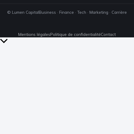
© Lumen Capital
Business · Finance · Tech · Marketing · Carrière
Mentions légales
Politique de confidentialité
Contact
Retour
en
haut