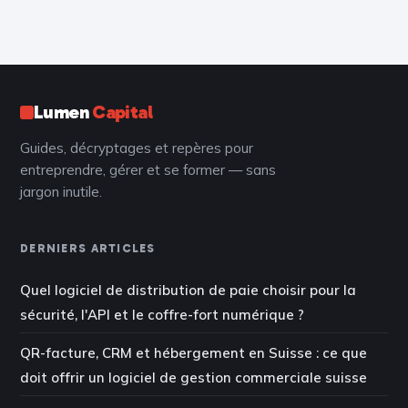
indispensables
€ de frais et une
pour devenir
expérience
analyste SOC
concrète pour
booster votre
carrière
Lumen
Capital
Guides, décryptages et repères pour
entreprendre, gérer et se former — sans
jargon inutile.
DERNIERS ARTICLES
Quel logiciel de distribution de paie choisir pour la
sécurité, l'API et le coffre-fort numérique ?
QR-facture, CRM et hébergement en Suisse : ce que
doit offrir un logiciel de gestion commerciale suisse