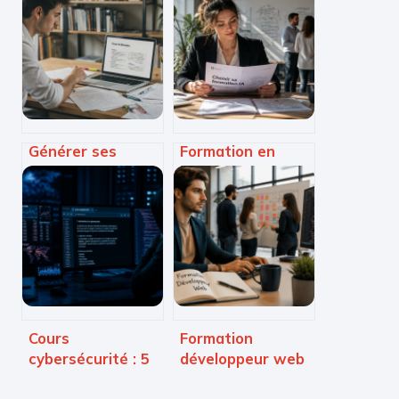
Générer ses
Formation en
fiches de révision
intelligence
par IA : 2 minutes
artificielle : 5
pour synthétiser
critères pour
50 pages de cours
choisir le parcours
adapté à votre
carrière
Cours
Formation
cybersécurité : 5
développeur web
modules
en alternance : 0