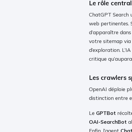
Le rôle centra
ChatGPT Search uti
web pertinentes. S
d’apparaître dans 
votre sitemap via
d’exploration. L’IA
critique qu’aupara
Les crawlers 
OpenAI déploie plu
distinction entre 
Le
GPTBot
récolt
OAI-SearchBot
al
Enfin, l’agent
Cha