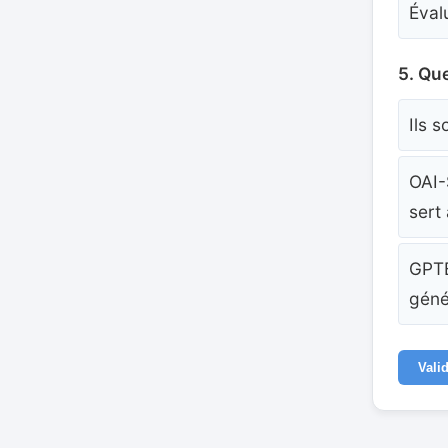
Éval
5. Que
Ils s
OAI-
sert
GPTB
géné
Vali