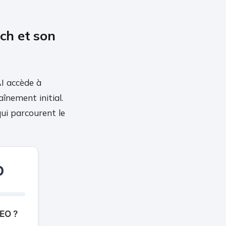
ch et son
I accède à
înement initial.
qui parcourent le
O
GEO ?