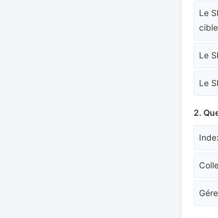
Le S
cibl
Le S
Le S
2. Que
Inde
Coll
Gérer