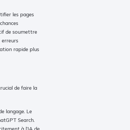
ifier les pages
 chances
atif de soumettre
s erreurs
exation rapide plus
ucial de faire la
de langage. Le
ChatGPT Search.
citement à l’IA de