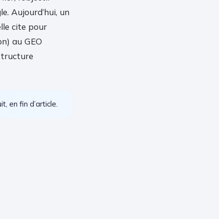
e. Aujourd’hui, un
lle cite pour
ion) au GEO
structure
t, en fin d’article.