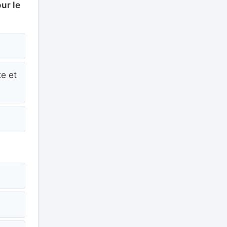
ur le
e et