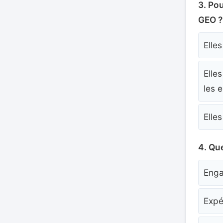
3. Po
GEO ?
Elle
Elle
les e
Elle
4. Qu
Enga
Expér