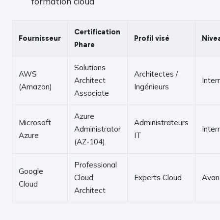
formation cloud
Certification
Fournisseur
Profil visé
Nive
Phare
Solutions
AWS
Architectes /
Architect
Inter
(Amazon)
Ingénieurs
Associate
Azure
Microsoft
Administrateurs
Administrator
Inter
Azure
IT
(AZ-104)
Professional
Google
Cloud
Experts Cloud
Avan
Cloud
Architect