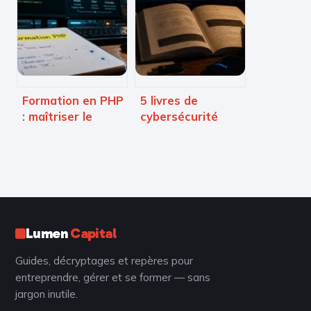
comment l’IoT
l’acquisition
transforme
rapide
l’industrie, la
santé et la ville
Formation en PHP
5 livres de
: maîtriser le
cybersécurité
développement
pour maîtriser la
web dynamique
défense
de la syntaxe aux
numérique et le
architectures
hacking éthique
MVC
Lumen
Capital
Guides, décryptages et repères pour
entreprendre, gérer et se former — sans
jargon inutile.