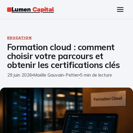
Lumen
Capital
Tech
EDUCATION
Formation cloud : comment
Business
choisir votre parcours et
Finance
obtenir les certifications clés
29 juin 2026
Maëlle Gauvain-Peltier
5 min de lecture
Marketing
·
·
Éducation
Emploi