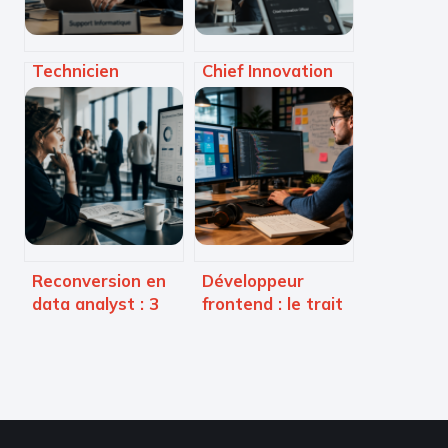
Technicien
Chief Innovation
d’assistance
Officer : pourquoi
informatique :
ce rôle est
missions,
devenu le moteur
compétences et
de votre
accès au métier
croissance
Reconversion en
Développeur
data analyst : 3
frontend : le trait
étapes clés pour
d’union entre
réussir votre
design, technique
transition
et expérience
professionnelle
utilisateur