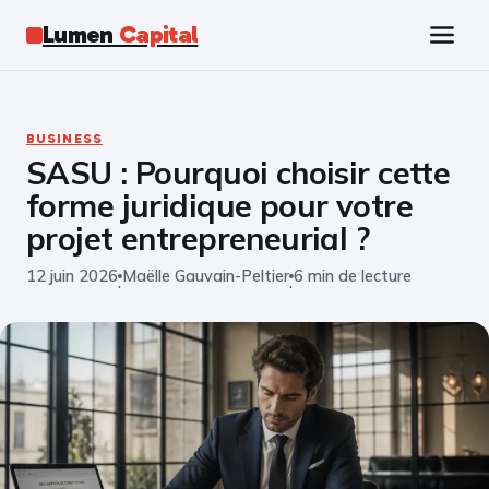
Lumen
Capital
Tech
BUSINESS
SASU : Pourquoi choisir cette
Business
forme juridique pour votre
Finance
projet entrepreneurial ?
12 juin 2026
Maëlle Gauvain-Peltier
6 min de lecture
Marketing
·
·
Éducation
Emploi