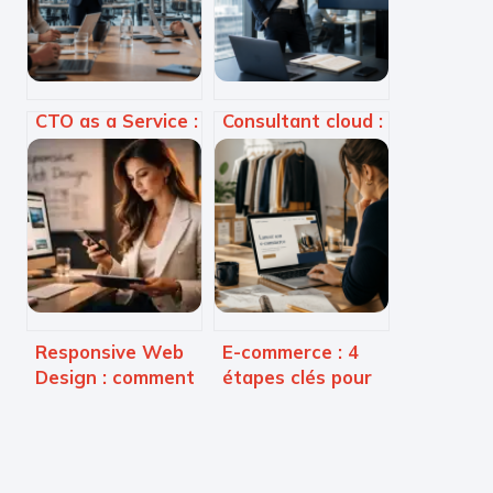
CTO as a Service :
Consultant cloud :
Accélérez votre
comment réussir
roadmap
votre migration
technique sans le
sans exploser
coût d’un
votre budget ?
recrutement
senior
Responsive Web
E-commerce : 4
Design : comment
étapes clés pour
maîtriser la grille
valider votre
fluide, les media
projet et lancer
queries et le
votre boutique
Mobile First ?