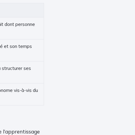
uit dont personne
té et son temps
à structurer ses
onome vis-à-vis du
 l’apprentissage