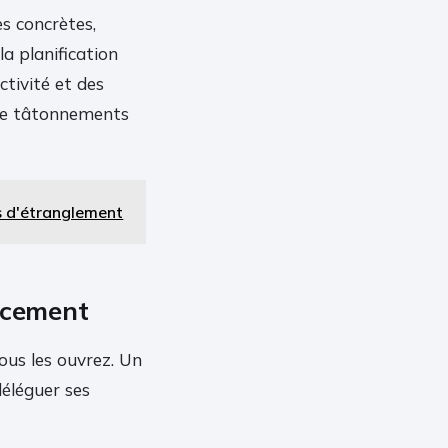
es concrètes,
a planification
ctivité et des
 de tâtonnements
ts d'étranglement
ncement
ous les ouvrez. Un
déléguer ses