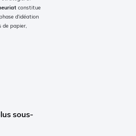
neuriat
constitue
 phase d’idéation
 de papier,
plus sous-