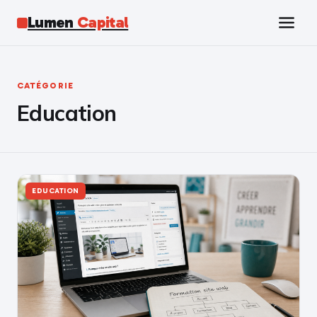
Lumen
Capital
Tech
CATÉGORIE
Education
Business
Finance
Marketing
EDUCATION
Éducation
Emploi