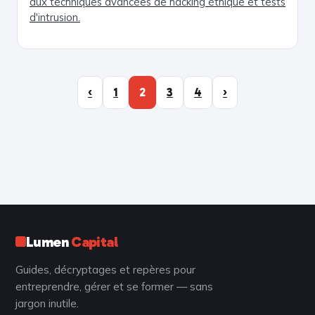
aux techniques avancées de hacking éthique et tests
d'intrusion.
‹
1
2
3
4
›
Lumen
Capital
Guides, décryptages et repères pour
entreprendre, gérer et se former — sans
jargon inutile.